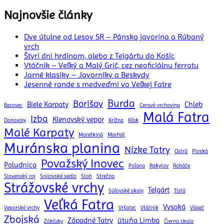
článku
Najnovšie články
Dve útulne od Lesov SR – Pánska javorina a Rúbaný
vrch
Štyri dni hrdinom, alebo z Telgártu do Košíc
Vtáčnik – Veľký a Malý Grič, cez neoficiálnu ferratu
Jarné klasiky – Javorníky a Beskydy
Jesenné rande s medveďmi vo Veľkej Fatre
Burda
Borišov
Biele Karpaty
Chleb
Bezovec
Cerová vrchovina
Malá Fatra
Izba
Klenovský vepor
Donovaly
Krížna
Kľak
Malé Karpaty
Maretkiná
Marhát
Muránska planina
Nízke Tatry
Ostrá
Ploská
Považský Inovec
Poludnica
Poľana
Rakytov
Roháče
Slovenský raj
Snilovské sedlo
Stoh
Strečno
Strážovské vrchy
Telgárt
Súľovské skaly
Tlstá
Veľká Fatra
Vysoká
Veporské vrchy
Vršatec
Vtáčnik
Vápeč
Zbojská
Západné Tatry
útuňa Limba
Zákľuky
Čierna skala