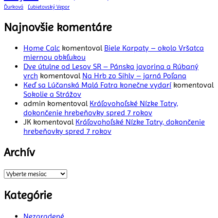
Ďurková
Ľubietovský Vepor
Najnovšie komentáre
Home Calc
komentoval
Biele Karpaty – okolo Vršatca
miernou obkľukou
Dve útulne od Lesov SR – Pánska javorina a Rúbaný
vrch
komentoval
Na Hrb zo Sihly – jarná Poľana
Keď sa Lúčanská Malá Fatra konečne vydarí
komentoval
Sokolie a Strážov
admin
komentoval
Kráľovohoľské Nízke Tatry,
dokončenie hrebeňovky spred 7 rokov
JK
komentoval
Kráľovohoľské Nízke Tatry, dokončenie
hrebeňovky spred 7 rokov
Archív
Archív
Kategórie
Nezaradené