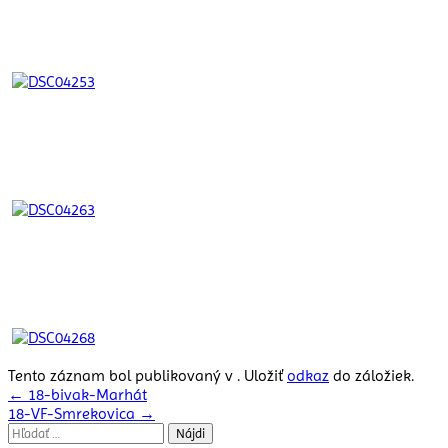
Tento záznam bol publikovaný v . Uložiť
odkaz
do záložiek.
Navigácia
←
18-bivak-Marhát
18-VF-Smrekovica
→
v
Hľadať: