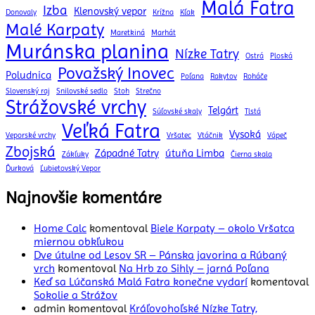
Malá Fatra
Izba
Klenovský vepor
Donovaly
Krížna
Kľak
Malé Karpaty
Maretkiná
Marhát
Muránska planina
Nízke Tatry
Ostrá
Ploská
Považský Inovec
Poludnica
Poľana
Rakytov
Roháče
Slovenský raj
Snilovské sedlo
Stoh
Strečno
Strážovské vrchy
Telgárt
Súľovské skaly
Tlstá
Veľká Fatra
Vysoká
Veporské vrchy
Vršatec
Vtáčnik
Vápeč
Zbojská
Západné Tatry
útuňa Limba
Zákľuky
Čierna skala
Ďurková
Ľubietovský Vepor
Najnovšie komentáre
Home Calc
komentoval
Biele Karpaty – okolo Vršatca
miernou obkľukou
Dve útulne od Lesov SR – Pánska javorina a Rúbaný
vrch
komentoval
Na Hrb zo Sihly – jarná Poľana
Keď sa Lúčanská Malá Fatra konečne vydarí
komentoval
Sokolie a Strážov
admin
komentoval
Kráľovohoľské Nízke Tatry,