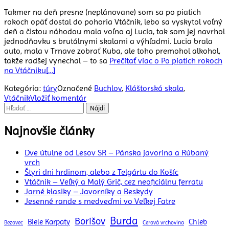
Takmer na deň presne (neplánovane) som sa po piatich
rokoch opäť dostal do pohoria Vtáčnik, lebo sa vyskytol voľný
deň a čistou náhodou mala voľno aj Lucia, tak som jej navrhol
jednodňovku s brutálnymi skalami a výhľadmi. Lucia brala
auto, mala v Trnave zobrať Kuba, ale toho premohol alkohol,
takže radšej vynechal – to sa
Prečítať viac o Po piatich rokoch
na Vtáčniku
[…]
Kategória:
túry
Označené
Buchlov
,
Kláštorská skala
,
Vtáčnik
Vložiť komentár
Hľadať:
Najnovšie články
Dve útulne od Lesov SR – Pánska javorina a Rúbaný
vrch
Štyri dni hrdinom, alebo z Telgártu do Košíc
Vtáčnik – Veľký a Malý Grič, cez neoficiálnu ferratu
Jarné klasiky – Javorníky a Beskydy
Jesenné rande s medveďmi vo Veľkej Fatre
Burda
Borišov
Biele Karpaty
Chleb
Bezovec
Cerová vrchovina