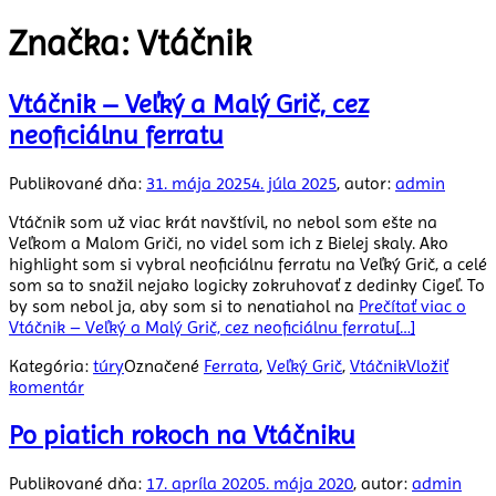
Značka:
Vtáčnik
Vtáčnik – Veľký a Malý Grič, cez
neoficiálnu ferratu
Publikované dňa:
31. mája 2025
4. júla 2025
, autor:
admin
Vtáčnik som už viac krát navštívil, no nebol som ešte na
Veľkom a Malom Griči, no videl som ich z Bielej skaly. Ako
highlight som si vybral neoficiálnu ferratu na Veľký Grič, a celé
som sa to snažil nejako logicky zokruhovať z dedinky Cigeľ. To
by som nebol ja, aby som si to nenatiahol na
Prečítať viac o
Vtáčnik – Veľký a Malý Grič, cez neoficiálnu ferratu
[…]
Kategória:
túry
Označené
Ferrata
,
Veľký Grič
,
Vtáčnik
Vložiť
komentár
Po piatich rokoch na Vtáčniku
Publikované dňa:
17. apríla 2020
5. mája 2020
, autor:
admin