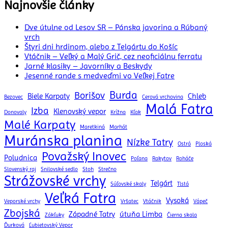
Najnovšie články
Dve útulne od Lesov SR – Pánska javorina a Rúbaný
vrch
Štyri dni hrdinom, alebo z Telgártu do Košíc
Vtáčnik – Veľký a Malý Grič, cez neoficiálnu ferratu
Jarné klasiky – Javorníky a Beskydy
Jesenné rande s medveďmi vo Veľkej Fatre
Burda
Borišov
Biele Karpaty
Chleb
Bezovec
Cerová vrchovina
Malá Fatra
Izba
Klenovský vepor
Donovaly
Krížna
Kľak
Malé Karpaty
Maretkiná
Marhát
Muránska planina
Nízke Tatry
Ostrá
Ploská
Považský Inovec
Poludnica
Poľana
Rakytov
Roháče
Slovenský raj
Snilovské sedlo
Stoh
Strečno
Strážovské vrchy
Telgárt
Súľovské skaly
Tlstá
Veľká Fatra
Vysoká
Veporské vrchy
Vršatec
Vtáčnik
Vápeč
Zbojská
Západné Tatry
útuňa Limba
Zákľuky
Čierna skala
Ďurková
Ľubietovský Vepor