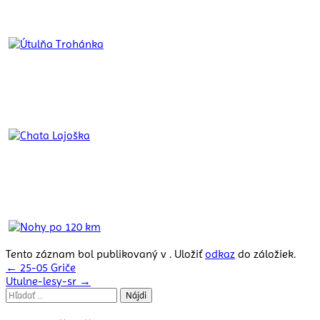
Tento záznam bol publikovaný v . Uložiť
odkaz
do záložiek.
Navigácia
←
25-05 Griče
Utulne-lesy-sr
→
v
Hľadať:
článku