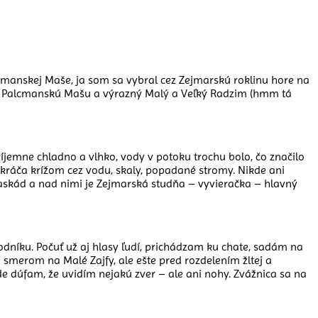
cmanskej Maše, ja som sa vybral cez Zejmarskú roklinu hore na
 na Palcmanskú Mašu a výrazný Malý a Veľký Radzim (hmm tá
ríjemne chladno a vlhko, vody v potoku trochu bolo, čo značilo
a kráča krížom cez vodu, skaly, popadané stromy. Nikde ani
kaskád a nad nimi je Zejmarská studňa – vyvieračka – hlavný
odníku. Počuť už aj hlasy ľudí, prichádzam ku chate, sadám na
m smerom na Malé Zajfy, ale ešte pred rozdelením žltej a
e dúfam, že uvidím nejakú zver – ale ani nohy. Zvážnica sa na