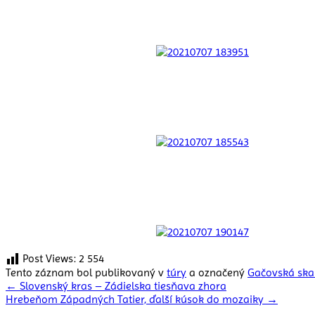
Post Views:
2 554
Tento záznam bol publikovaný v
túry
a označený
Gačovská ska
Navigácia
←
Slovenský kras – Zádielska tiesňava zhora
Hrebeňom Západných Tatier, ďalší kúsok do mozaiky
→
v