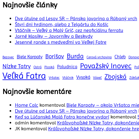
Najnovšie články
Dve útulne od Lesov SR – Pánska javorina a Rúbaný vrch
Štyri dni hrdinom, alebo z Telgártu do Košíc
Vtáčnik – Veľký a Malý Grič, cez neoficiálnu ferratu
Jarné klasiky – Javorníky a Beskydy
Jesenné rande s medveďmi vo Veľkej Fatre
Burda
Borišov
Biele Karpaty
Chleb
Bezovec
Cerová vrchovina
Donova
Považský Inovec
Nízke Tatry
Poludnica
Ostrá
Ploská
Po
Veľká Fatra
Zbojská
Vysoká
Vršatec
Vtáčnik
Vápeč
Zákľu
Najnovšie komentáre
Home Calc
komentoval
Biele Karpaty – okolo Vršatca m
Dve útulne od Lesov SR – Pánska javorina a Rúbaný vrch
Keď sa Lúčanská Malá Fatra konečne vydarí
komentoval
admin
komentoval
Kráľovohoľské Nízke Tatry, dokončeni
JK
komentoval
Kráľovohoľské Nízke Tatry, dokončenie hr