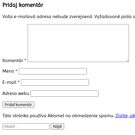
článku
Pridaj komentár
Vaša e-mailová adresa nebude zverejnená.
Vyžadované polia 
Komentár
*
Meno
*
E-mail
*
Adresa webu
Táto stránka používa Akismet na obmedzenie spamu.
Zistite, 
Hľadať: