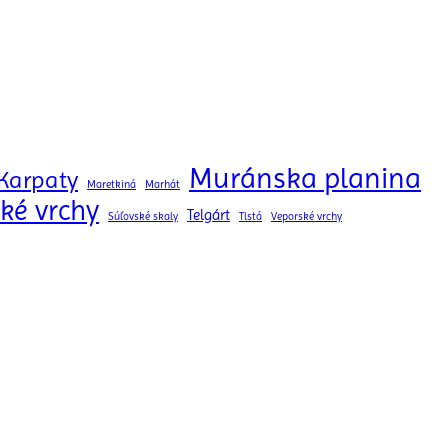
Muránska planina
Karpaty
Maretkiná
Marhát
ké vrchy
Telgárt
Súľovské skaly
Tlstá
Veporské vrchy