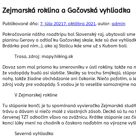
Zejmarská roklina a Gačovská vyhliadka
Publikované dňa:
7. júla 2021
7. októbra 2021
, autor:
admin
Pokračovanie nášho roadtripu bol Slovenský raj, ubytovali sme
planinu Geravy a odtiaľ ku Gačovskej skale, kde sú dve vyhli
Brdárka pod ním…), ako aj Stolicu kde sme už s Kubom boli.
Trasa, zdroj: mapy.hiking.sk
Dovoz som mal priamo ku smerovníku v ústi rokliny, takže na ne
že vodopády budú asi slabšie. Skalky sa trochu šmýkajú, stúpani
nohy, takže žiadne obchádzanie ani čakanie. Niečo pofotím, a
zdroj vody pre vodopády. S vodou je to veselšie samozrejme na 
V Zejmarskej rokline
Tu stúpanie končí, je tu spomínaná vyvieračka Zejmarská studňa
trávu a dávam si niečo malé z vlastných zásob. Decká sú tu na t
červenej TZT odbočím vľavo na zvážnicu. Krátke stúpanie cez či
konci lúky mení na chodník a čoskoro naďabím na výrazne vyšl
Severná vyhliadka