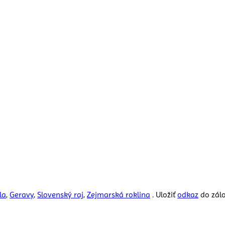
la
,
Geravy
,
Slovenský raj
,
Zejmarská roklina
. Uložiť
odkaz
do zálo