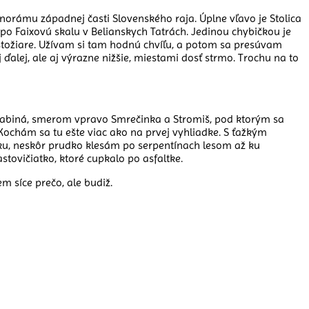
orámu západnej časti Slovenského raja. Úplne vľavo je Stolica
po Faixovú skalu v Belianskych Tatrách. Jedinou chybičkou je
y, stožiare. Užívam si tam hodnú chvíľu, a potom sa presúvam
lej, ale aj výrazne nižšie, miestami dosť strmo. Trochu na to
 Babiná, smerom vpravo Smrečinka a Stromiš, pod ktorým sa
Kochám sa tu ešte viac ako na prvej vyhliadke. S ťažkým
nku, neskôr prudko klesám po serpentínach lesom až ku
tovičiatko, ktoré cupkalo po asfaltke.
m síce prečo, ale budiž.