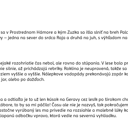
 sa v Prostrednom Hámore a kým Zuzka sa išla slniť na breh Pal
adky – jedna na sever do srdca Raja a druhá na juh, s výhľadom
jaké rozohriatie čas nebol, ale rovno do stúpania. V lese bolo p
e silnie, až prichádzajú rebríky. Roklina je neupravená, takže s
 leziem vyššie a vyššie. Nálepkove vodopády prekonávajú zopár 
jar, alebo po dažďoch.
 a odtiaľto je to už len kúsok na Geravy cez lesík po širokom ch
ábore, to by sa mi páčilo! Času ale nie je nazvyš, tak pokračuje
astočne vyrúbaný les ma privedie na rozsiahle a malebné lúky kd
iapanú odbočku vpravo, ktorá vedie na severnú vyhliadku.