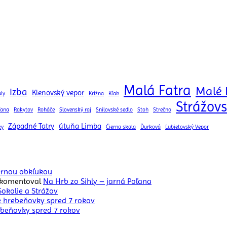
Malá Fatra
Malé 
Izba
Klenovský vepor
ly
Krížna
Kľak
Strážovs
ľana
Rakytov
Roháče
Slovenský raj
Snilovské sedlo
Stoh
Strečno
Západné Tatry
útuňa Limba
ky
Čierna skala
Ďurková
Ľubietovský Vepor
iernou obkľukou
komentoval
Na Hrb zo Sihly – jarná Poľana
Sokolie a Strážov
e hrebeňovky spred 7 rokov
ebeňovky spred 7 rokov