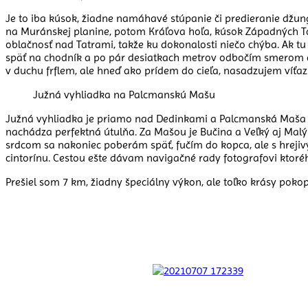
Je to iba kúsok, žiadne namáhavé stúpanie či predieranie džu
na Muránskej planine, potom Kráľova hoľa, kúsok Západných Tati
oblačnosť nad Tatrami, takže ku dokonalosti niečo chýba. Ak tu 
späť na chodník a po pár desiatkach metrov odbočím smerom dol
v duchu frflem, ale hneď ako prídem do cieľa, nasadzujem víťa
Južná vyhliadka na Palcmanskú Mašu
Južná vyhliadka je priamo nad Dedinkami a Palcmanská Maša je
nachádza perfektná útulňa. Za Mašou je Bučina a Veľký aj Malý 
srdcom sa nakoniec poberám späť, fučím do kopca, ale s hreji
cintorínu. Cestou ešte dávam navigačné rady fotografovi ktoréh
Prešiel som 7 km, žiadny špeciálny výkon, ale toľko krásy pokop