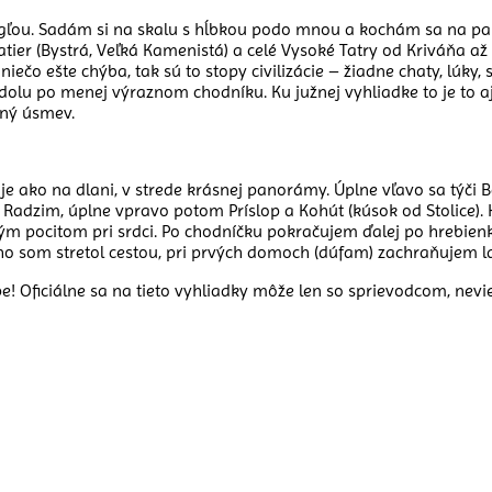
ngľou. Sadám si na skalu s hĺbkou podo mnou a kochám sa na pan
er (Bystrá, Veľká Kamenistá) a celé Vysoké Tatry od Kriváňa až 
niečo ešte chýba, tak sú to stopy civilizácie – žiadne chaty, lúk
u po menej výraznom chodníku. Ku južnej vyhliadke to je to aj ďa
zný úsmev.
 ako na dlani, v strede krásnej panorámy. Úplne vľavo sa týči
Radzim, úplne vpravo potom Príslop a Kohút (kúsok od Stolice). 
vým pocitom pri srdci. Po chodníčku pokračujem ďalej po hrebie
o som stretol cestou, pri prvých domoch (dúfam) zachraňujem las
e! Oficiálne sa na tieto vyhliadky môže len so sprievodcom, nevie